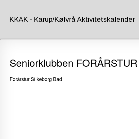
KKAK - Karup/Kølvrå Aktivitetskalender
Forside
Seniorklubben FORÅRSTUR
Log
ind
Forårstur Silkeborg Bad