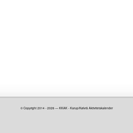
© Copyright 2014 - 2026 — KKAK - Karup/Kølvrå Aktivitetskalender